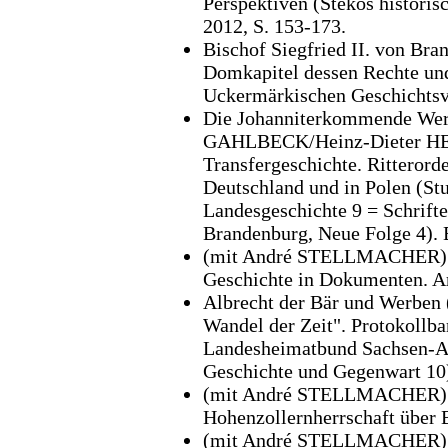
Perspektiven (Stekos histori
2012, S. 153-173.
Bischof Siegfried II. von Br
Domkapitel dessen Rechte und
Uckermärkischen Geschichtsve
Die Johanniterkommende Werbe
GAHLBECK/Heinz-Dieter HE
Transfergeschichte. Ritteror
Deutschland und in Polen (St
Landesgeschichte 9 = Schrift
Brandenburg, Neue Folge 4). B
(mit André STELLMACHER) Geg
Geschichte in Dokumenten. A
Albrecht der Bär und Werben (
Wandel der Zeit". Protokollb
Landesheimatbund Sachsen-Anh
Geschichte und Gegenwart 10)
(mit André STELLMACHER) Di
Hohenzollernherrschaft über
(mit André STELLMACHER): Ri