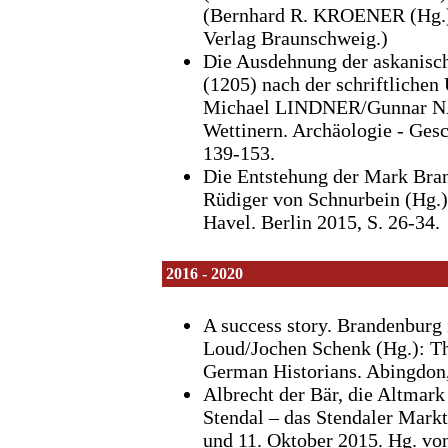
(Bernhard R. KROENER (Hg.): 
Verlag Braunschweig.)
Die Ausdehnung der askanisch
(1205) nach der schriftliche
Michael LINDNER/Gunnar NAT
Wettinern. Archäologie - Gesc
139-153.
Die Entstehung der Mark Bran
Rüdiger von Schnurbein (Hg
Havel. Berlin 2015, S. 26-34.
2016 - 2020
A success story. Brandenburg i
Loud/Jochen Schenk (Hg.): Th
German Historians. Abingdon
Albrecht der Bär, die Altmark
Stendal – das Stendaler Mark
und 11. Oktober 2015. Hg. vo