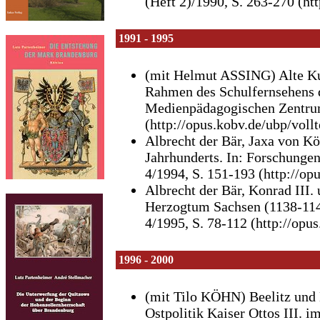
(Heft 2)/1990, S. 263-270 (ht
1991 - 1995
(mit Helmut ASSING) Alte Kul
Rahmen des Schulfernsehens 
Medienpädagogischen Zentrum
(http://opus.kobv.de/ubp/voll
Albrecht der Bär, Jaxa von K
Jahrhunderts. In: Forschunge
4/1994, S. 151-193 (http://op
Albrecht der Bär, Konrad III.
Herzogtum Sachsen (1138-1142
4/1995, S. 78-112 (http://opu
1996 - 2000
(mit Tilo KÖHN) Beelitz und B
Ostpolitik Kaiser Ottos III. 