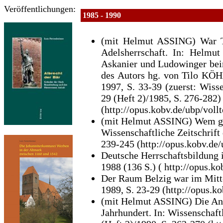
Veröffentlichungen:
1985 - 1990
(mit Helmut ASSING) War Tr
Adelsherrschaft. In: Helmu
Askanier und Ludowinger beim
des Autors hg. von Tilo 
1997, S. 33-39 (zuerst: Wiss
29 (Heft 2)/1985, S. 276-282)
(http://opus.kobv.de/ubp/voll
(mit Helmut ASSING) Wem geh
Wissenschaftliche Zeitschrif
239-245 (http://opus.kobv.de/
Deutsche Herrschaftsbildung 
1988 (136 S.) ( http://opus.k
Der Raum Belzig war im Mittel
1989, S. 23-29 (http://opus.k
(mit Helmut ASSING) Die Anf
Jahrhundert. In: Wissenschaf