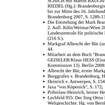
SCHICH mit Martin BAUCH/E
RIEDEL (Hg.): Brandenburgis
bis zur Mitte des 16. Jahrhun
Brandenburg 2007, S. 1289-1
Die Entstehung der Mark Bran
2. Aufl. Köln/Weimar/Wien 20
Landeszentrale für politische
(216 S.).
Markgraf Albrecht der Bär (u
44.
Mitarbeit an dem Buch "Brand
GEISELER/Klaus HESS (Einzel
Kommission 13). Berlin 2008
Albrecht der Bär, erster Markg
Burggrafen v. Brandenburg, Her
Heinrich v. Antwerpen, S. 154
Jaxa "von Köpenick", S. 172;
Pribislaw-Heinrich, letzter He
Lechfeld 955. Der Sieg Ottos 
Weltgeschichte. Hg. von Bern